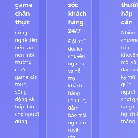
game
sóc
thưở
chân
khách
hấp
thực
hàng
dẫn
24/7
Công
Nhiều
nghệ tiên
chươn
Đội ngũ
tiến tạo
trình
dealer
nên môi
khuyế
chuyên
trường
mãi và
nghiệp
chơi
đãi đă
và hỗ
game xác
ký mới
trợ
thực,
giúp
khách
sống
người
hàng
động và
chơi gi
liên tục,
hấp dẫn
tăng c
đảm
cho người
hội chi
bảo trải
dùng.
thắng.
nghiệm
tuyệt
vời.