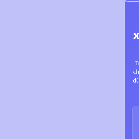
T
ch
dữ