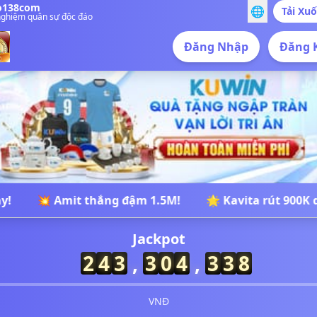
o138com
🌐
Tải Xu
nghiệm quân sự độc đáo
Đăng Nhập
Đăng 
M!
🌟 Kavita rút 900K dễ dàng!
Jackpot
2
4
3
,
3
8
6
,
7
6
4
0
4
3
3
8
VNĐ