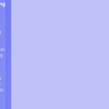
ng
g
n
 ưu
ng
a
ơ
ến