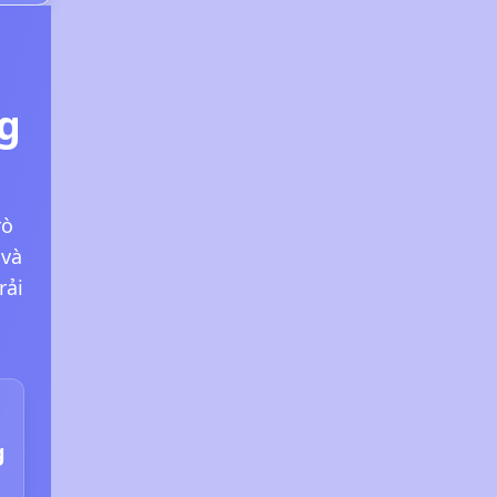
g
rò
 và
rải
g