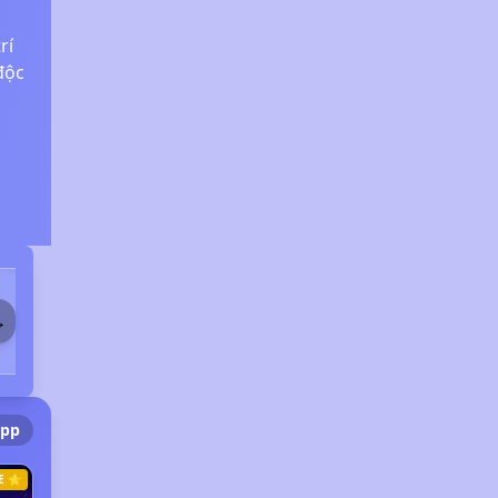
rí
độc
🎯
🎰
🃏
→
Lô Đề
Quay Số
Live Casino
Bingo
App
E ⭐