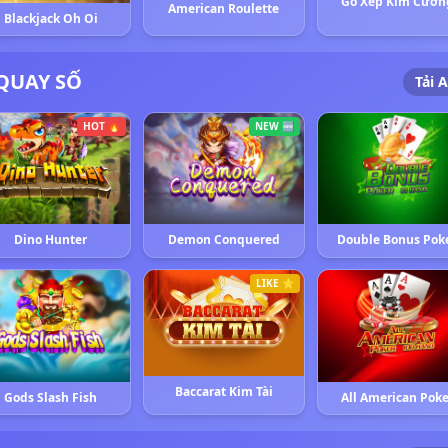
Go Xếp Kim Cươn
American Roulette
Blackjack Oh Oi
QUAY SỐ
Tải 
HOT 🔥
NEW 🆕
Dino Hunter
Demon Conquered
Double Bonus Pok
LIKE ⭐
Baccarat Kim Tài
Gods Slash Fish
All American Poke